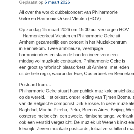
Geplaatst op
6 maart 2026
All over the world: dubbelconcert van Philharmonie
Gelre en Harmonie Orkest Vleuten (HOV)
Op zondag 15 maart 2026 om 15.00 uur verzorgen HOV
– Harmonieorkest Vleuten en Philharmonie Gelre uit
Arnhem gezamenlijk een concert in het Muziekcentrum
in Bennekom. Twee ambitieuze, veelzijdige
harmonieorkesten slaan de handen ineen voor een
middag vol muzikale contrasten. Philharmonie Gelre is
een groot symfonisch blaasorkest uit Arnhem, met leden
uit de hele regio, waaronder Ede, Oosterbeek en Benneko
Postcard from…
Philharmonie Gelre stuurt haar publiek muzikale ansichtkaa
op de wereld. Het orkest, onder leiding van Tijmen Botma, s
van de Belgische componist Dirk Brossé. In deze muzikale 
Baghdad, Machu Picchu, Petra, Buenos Aires, Beijing, Wen
oosterse melodieën, een zwoele, ritmische tango, verklan
ook een verstild vergezicht. De muziek uit Wenen klinkt elega
kleurrijk. Zeven muzikale postcards, totaal verschillend ma