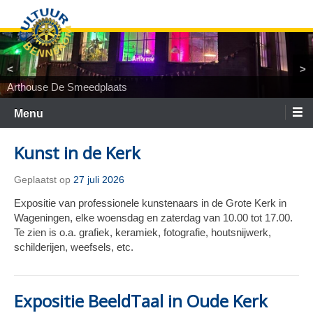
Ga
naar
de
inhoud
<
>
Arthouse De Smeedplaats
TiNaNiNaNi
Locatietheater ArtEZ
Woest&Bijster
Tineke Roseboom en Peter Bouter
Spelgroep Bennekom. En toen waren er nul
Menu
Kunst in de Kerk
Geplaatst op
27 juli 2026
Expositie van professionele kunstenaars in de Grote Kerk in
Wageningen, elke woensdag en zaterdag van 10.00 tot 17.00.
Te zien is o.a. grafiek, keramiek, fotografie, houtsnijwerk,
schilderijen, weefsels, etc.
Expositie BeeldTaal in Oude Kerk