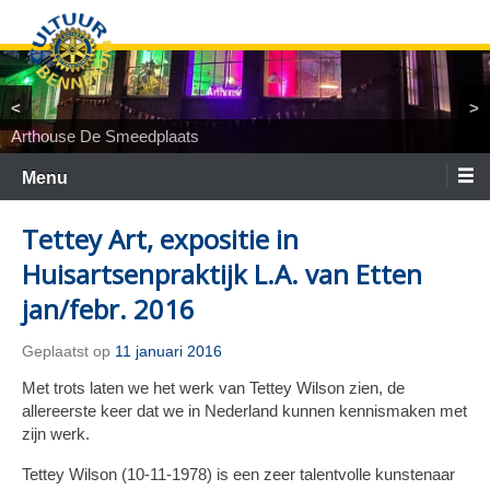
Ga
naar
de
inhoud
<
>
Arthouse De Smeedplaats
TiNaNiNaNi
Locatietheater ArtEZ
Woest&Bijster
Tineke Roseboom en Peter Bouter
Spelgroep Bennekom. En toen waren er nul
Menu
Tettey Art, expositie in
Huisartsenpraktijk L.A. van Etten
jan/febr. 2016
Geplaatst op
11 januari 2016
Met trots laten we het werk van Tettey Wilson zien, de
allereerste keer dat we in Nederland kunnen kennismaken met
zijn werk.
Tettey Wilson (10-11-1978) is een zeer talentvolle kunstenaar