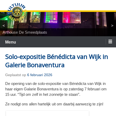
Ga
naar
de
inhoud
<
>
Arthouse De Smeedplaats
TiNaNiNaNi
Locatietheater ArtEZ
Woest&Bijster
Tineke Roseboom en Peter Bouter
Spelgroep Bennekom. En toen waren er nul
Menu
Solo-expositie Bénédicta van Wijk in
Galerie Bonaventura
Geplaatst op
6 februari 2026
De opening van de solo-expositie van Bénédicta van Wijk in
haar eigen Galarie Bonaventura is op zaterdag 7 februari om
15 uur. “Tijd om zelf in het zonnetje te staan”.
Ze nodigt ons allen hartelijk uit om daarbij aanwezig te zijn!