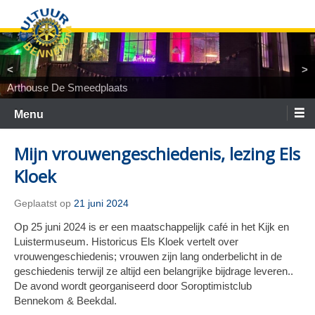
Ga
naar
de
inhoud
<
>
Arthouse De Smeedplaats
TiNaNiNaNi
Locatietheater ArtEZ
Woest&Bijster
Tineke Roseboom en Peter Bouter
Spelgroep Bennekom. En toen waren er nul
Menu
Mijn vrouwengeschiedenis, lezing Els
Kloek
Geplaatst op
21 juni 2024
Op 25 juni 2024 is er een maatschappelijk café in het Kijk en
Luistermuseum. Historicus Els Kloek vertelt over
vrouwengeschiedenis; vrouwen zijn lang onderbelicht in de
geschiedenis terwijl ze altijd een belangrijke bijdrage leveren..
De avond wordt georganiseerd door Soroptimistclub
Bennekom & Beekdal.