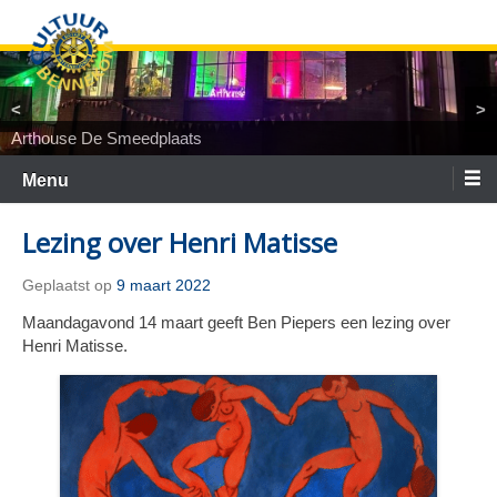
Ga
naar
de
inhoud
<
>
Arthouse De Smeedplaats
TiNaNiNaNi
Locatietheater ArtEZ
Woest&Bijster
Tineke Roseboom en Peter Bouter
Spelgroep Bennekom. En toen waren er nul
Menu
Lezing over Henri Matisse
Geplaatst op
9 maart 2022
Maandagavond 14 maart geeft Ben Piepers een lezing over
Henri Matisse.