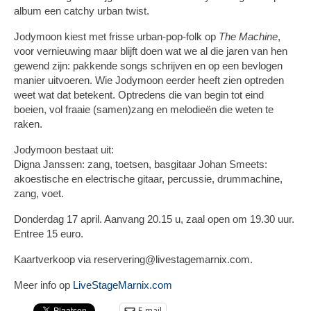
album een catchy urban twist.
Jodymoon kiest met frisse urban-pop-folk op
The Machine
,
voor vernieuwing maar blijft doen wat we al die jaren van hen
gewend zijn: pakkende songs schrijven en op een bevlogen
manier uitvoeren. Wie Jodymoon eerder heeft zien optreden
weet wat dat betekent. Optredens die van begin tot eind
boeien, vol fraaie (samen)zang en melodieën die weten te
raken.
Jodymoon bestaat uit:
Digna Janssen: zang, toetsen, basgitaar Johan Smeets:
akoestische en electrische gitaar, percussie, drummachine,
zang, voet.
Donderdag 17 april. Aanvang 20.15 u, zaal open om 19.30 uur.
Entree 15 euro.
Kaartverkoop via reservering@livestagemarnix.com.
Meer info op
LiveStageMarnix.com
E-mail