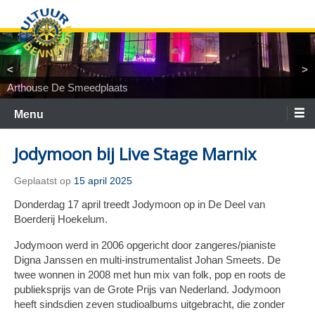
Ga
naar
de
inhoud
<
>
Arthouse De Smeedplaats
TiNaNiNaNi
Locatietheater ArtEZ
Woest&Bijster
Tineke Roseboom en Peter Bouter
Spelgroep Bennekom. En toen waren er nul
Menu
Jodymoon bij Live Stage Marnix
Geplaatst op
15 april 2025
Donderdag 17 april treedt Jodymoon op in De Deel van
Boerderij Hoekelum.
Jodymoon werd in 2006 opgericht door zangeres/pianiste
Digna Janssen en multi-instrumentalist Johan Smeets. De
twee wonnen in 2008 met hun mix van folk, pop en roots de
publieksprijs van de Grote Prijs van Nederland. Jodymoon
heeft sindsdien zeven studioalbums uitgebracht, die zonder