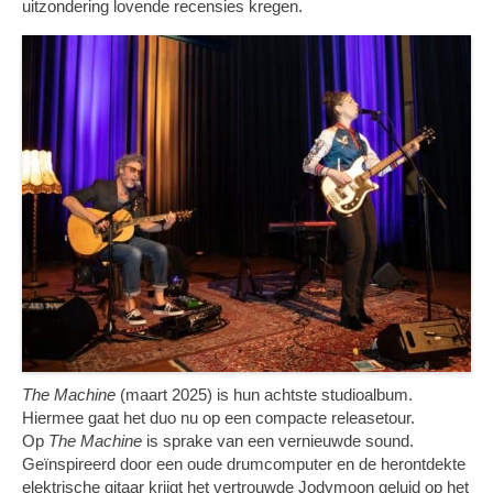
uitzondering lovende recensies kregen.
The Machine
(maart 2025) is hun achtste studioalbum.
Hiermee gaat het duo nu op een compacte releasetour.
Op
The Machine
is sprake van een vernieuwde sound.
Geïnspireerd door een oude drumcomputer en de herontdekte
elektrische gitaar krijgt het vertrouwde Jodymoon geluid op het