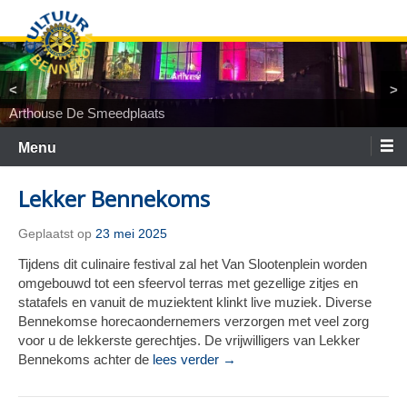
Ga
naar
de
inhoud
<
>
Arthouse De Smeedplaats
TiNaNiNaNi
Locatietheater ArtEZ
Woest&Bijster
Tineke Roseboom en Peter Bouter
Spelgroep Bennekom. En toen waren er nul
Menu
Lekker Bennekoms
Geplaatst op
23 mei 2025
Tijdens dit culinaire festival zal het Van Slootenplein worden
omgebouwd tot een sfeervol terras met gezellige zitjes en
statafels en vanuit de muziektent klinkt live muziek. Diverse
Bennekomse horecaondernemers verzorgen met veel zorg
voor u de lekkerste gerechtjes. De vrijwilligers van Lekker
Bennekoms achter de
lees verder →