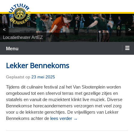
Ga
naar
de
inhoud
<
>
Arthouse De Smeedplaats
TiNaNiNaNi
Locatietheater ArtEZ
Woest&Bijster
Tineke Roseboom en Peter Bouter
Spelgroep Bennekom. En toen waren er nul
Menu
Lekker Bennekoms
Geplaatst op
23 mei 2025
Tijdens dit culinaire festival zal het Van Slootenplein worden
omgebouwd tot een sfeervol terras met gezellige zitjes en
statafels en vanuit de muziektent klinkt live muziek. Diverse
Bennekomse horecaondernemers verzorgen met veel zorg
voor u de lekkerste gerechtjes. De vrijwilligers van Lekker
Bennekoms achter de
lees verder →