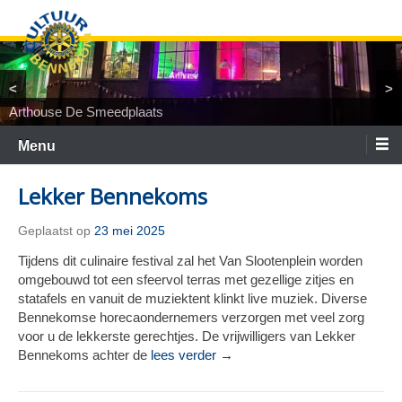
Ga
naar
de
inhoud
<
>
Arthouse De Smeedplaats
TiNaNiNaNi
Locatietheater ArtEZ
Woest&Bijster
Tineke Roseboom en Peter Bouter
Spelgroep Bennekom. En toen waren er nul
Menu
Lekker Bennekoms
Geplaatst op
23 mei 2025
Tijdens dit culinaire festival zal het Van Slootenplein worden
omgebouwd tot een sfeervol terras met gezellige zitjes en
statafels en vanuit de muziektent klinkt live muziek. Diverse
Bennekomse horecaondernemers verzorgen met veel zorg
voor u de lekkerste gerechtjes. De vrijwilligers van Lekker
Bennekoms achter de
lees verder →