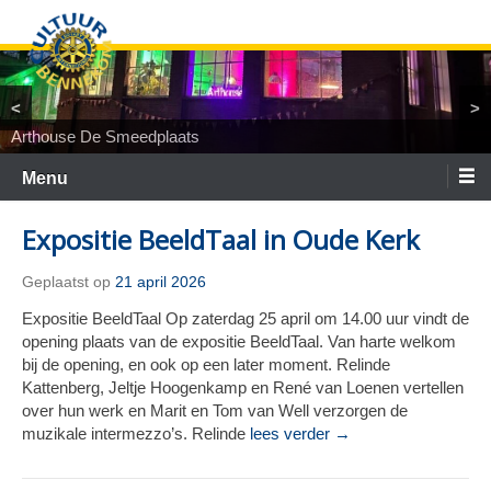
Ga
naar
de
inhoud
<
>
Arthouse De Smeedplaats
TiNaNiNaNi
Locatietheater ArtEZ
Woest&Bijster
Tineke Roseboom en Peter Bouter
Spelgroep Bennekom. En toen waren er nul
Menu
Expositie BeeldTaal in Oude Kerk
Geplaatst op
21 april 2026
Expositie BeeldTaal Op zaterdag 25 april om 14.00 uur vindt de
opening plaats van de expositie BeeldTaal. Van harte welkom
bij de opening, en ook op een later moment. Relinde
Kattenberg, Jeltje Hoogenkamp en René van Loenen vertellen
over hun werk en Marit en Tom van Well verzorgen de
muzikale intermezzo’s. Relinde
lees verder →