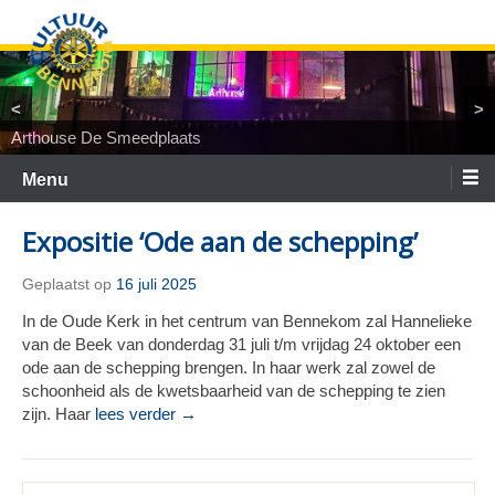
Ga
naar
de
inhoud
<
>
Arthouse De Smeedplaats
TiNaNiNaNi
Locatietheater ArtEZ
Woest&Bijster
Tineke Roseboom en Peter Bouter
Spelgroep Bennekom. En toen waren er nul
Menu
Expositie ‘Ode aan de schepping’
Geplaatst op
16 juli 2025
In de Oude Kerk in het centrum van Bennekom zal Hannelieke
van de Beek van donderdag 31 juli t/m vrijdag 24 oktober een
ode aan de schepping brengen. In haar werk zal zowel de
schoonheid als de kwetsbaarheid van de schepping te zien
zijn. Haar
lees verder →