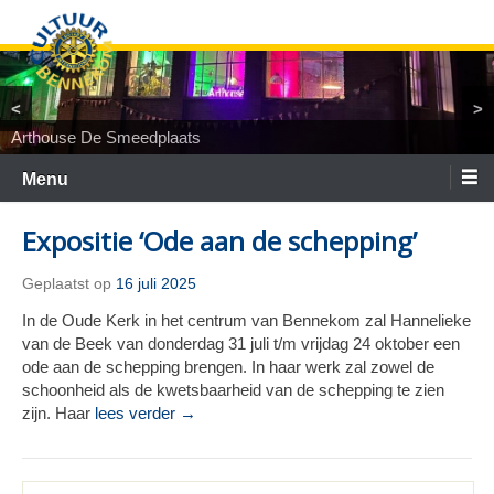
Ga
naar
de
inhoud
<
>
Arthouse De Smeedplaats
TiNaNiNaNi
Locatietheater ArtEZ
Woest&Bijster
Tineke Roseboom en Peter Bouter
Spelgroep Bennekom. En toen waren er nul
Menu
Expositie ‘Ode aan de schepping’
Geplaatst op
16 juli 2025
In de Oude Kerk in het centrum van Bennekom zal Hannelieke
van de Beek van donderdag 31 juli t/m vrijdag 24 oktober een
ode aan de schepping brengen. In haar werk zal zowel de
schoonheid als de kwetsbaarheid van de schepping te zien
zijn. Haar
lees verder →