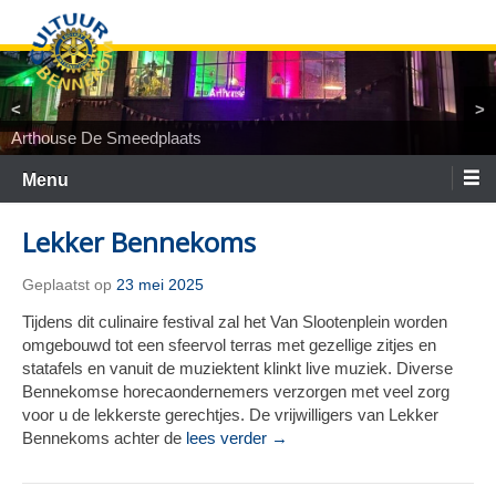
Ga
naar
de
inhoud
<
>
Arthouse De Smeedplaats
TiNaNiNaNi
Locatietheater ArtEZ
Woest&Bijster
Tineke Roseboom en Peter Bouter
Spelgroep Bennekom. En toen waren er nul
Menu
Lekker Bennekoms
Geplaatst op
23 mei 2025
Tijdens dit culinaire festival zal het Van Slootenplein worden
omgebouwd tot een sfeervol terras met gezellige zitjes en
statafels en vanuit de muziektent klinkt live muziek. Diverse
Bennekomse horecaondernemers verzorgen met veel zorg
voor u de lekkerste gerechtjes. De vrijwilligers van Lekker
Bennekoms achter de
lees verder →