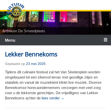
Ga
naar
de
inhoud
<
>
Arthouse De Smeedplaats
TiNaNiNaNi
Locatietheater ArtEZ
Woest&Bijster
Tineke Roseboom en Peter Bouter
Spelgroep Bennekom. En toen waren er nul
Menu
Lekker Bennekoms
Geplaatst op
23 mei 2025
Tijdens dit culinaire festival zal het Van Slootenplein worden
omgebouwd tot een sfeervol terras met gezellige zitjes en
statafels en vanuit de muziektent klinkt live muziek. Diverse
Bennekomse horecaondernemers verzorgen met veel zorg
voor u de lekkerste gerechtjes. De vrijwilligers van Lekker
Bennekoms achter de
lees verder →