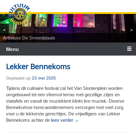
Ga
naar
de
inhoud
<
>
Arthouse De Smeedplaats
TiNaNiNaNi
Locatietheater ArtEZ
Woest&Bijster
Tineke Roseboom en Peter Bouter
Spelgroep Bennekom. En toen waren er nul
Menu
Lekker Bennekoms
Geplaatst op
23 mei 2025
Tijdens dit culinaire festival zal het Van Slootenplein worden
omgebouwd tot een sfeervol terras met gezellige zitjes en
statafels en vanuit de muziektent klinkt live muziek. Diverse
Bennekomse horecaondernemers verzorgen met veel zorg
voor u de lekkerste gerechtjes. De vrijwilligers van Lekker
Bennekoms achter de
lees verder →