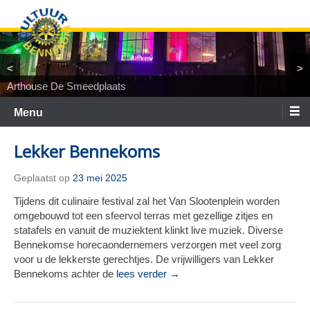
Ga
naar
de
inhoud
<
>
Arthouse De Smeedplaats
TiNaNiNaNi
Locatietheater ArtEZ
Woest&Bijster
Tineke Roseboom en Peter Bouter
Spelgroep Bennekom. En toen waren er nul
Menu
Lekker Bennekoms
Geplaatst op
23 mei 2025
Tijdens dit culinaire festival zal het Van Slootenplein worden
omgebouwd tot een sfeervol terras met gezellige zitjes en
statafels en vanuit de muziektent klinkt live muziek. Diverse
Bennekomse horecaondernemers verzorgen met veel zorg
voor u de lekkerste gerechtjes. De vrijwilligers van Lekker
Bennekoms achter de
lees verder →